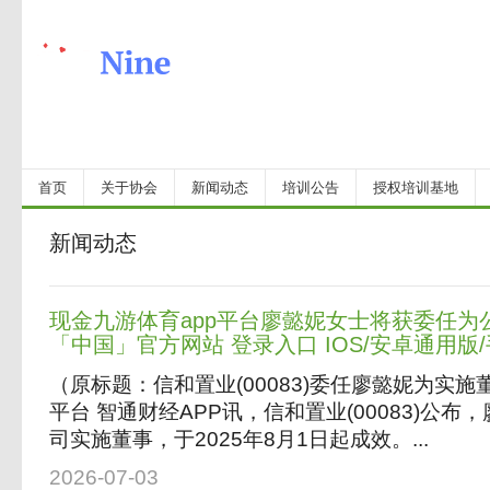
首页
关于协会
新闻动态
培训公告
授权培训基地
新闻动态
现金九游体育app平台廖懿妮女士将获委任为
「中国」官方网站 登录入口 IOS/安卓通用版/
（原标题：信和置业(00083)委任廖懿妮为实施
平台 智通财经APP讯，信和置业(00083)公
司实施董事，于2025年8月1日起成效。...
2026-07-03