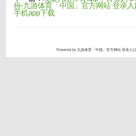
份-九游体育「中国」官方网站 登录入口 
手机app下载
Powered by
九游体育「中国」官方网站 登录入口 I