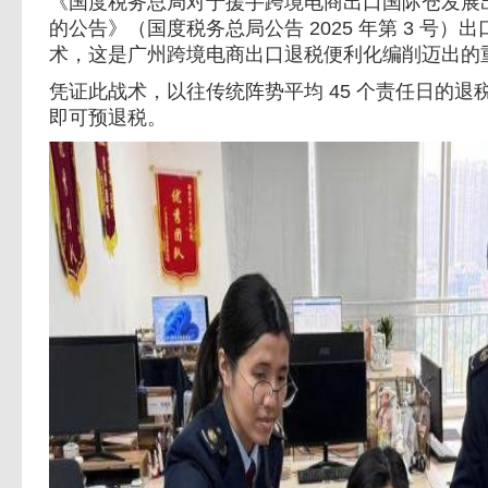
《国度税务总局对于援手跨境电商出口国际仓发展
的公告》（国度税务总局公告 2025 年第 3 号）
术，这是广州跨境电商出口退税便利化编削迈出的
凭证此战术，以往传统阵势平均 45 个责任日的
即可预退税。