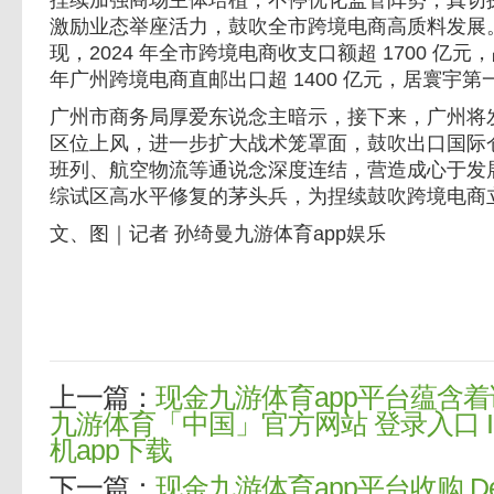
激励业态举座活力，鼓吹全市跨境电商高质料发展。
现，2024 年全市跨境电商收支口额超 1700 亿元，
年广州跨境电商直邮出口超 1400 亿元，居寰宇第
广州市商务局厚爱东说念主暗示，接下来，广州将
区位上风，进一步扩大战术笼罩面，鼓吹出口国际仓
班列、航空物流等通说念深度连结，营造成心于发
综试区高水平修复的茅头兵，为捏续鼓吹跨境电商
文、图｜记者 孙绮曼九游体育app娱乐
上一篇：
现金九游体育app平台蕴含着
九游体育「中国」官方网站 登录入口 I
机app下载
下一篇：
现金九游体育app平台收购 Deep