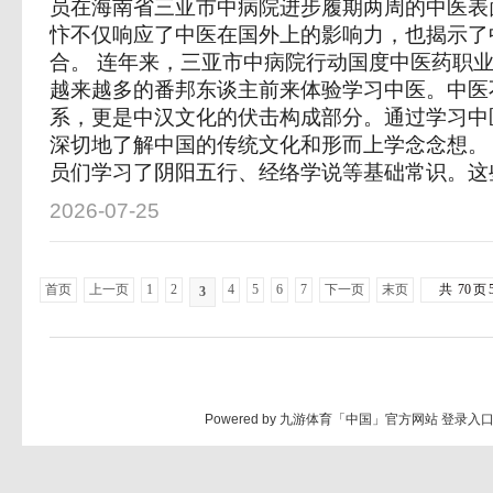
员在海南省三亚市中病院进步履期两周的中医表
忭不仅响应了中医在国外上的影响力，也揭示了
合。 连年来，三亚市中病院行动国度中医药职
越来越多的番邦东谈主前来体验学习中医。中医
系，更是中汉文化的伏击构成部分。通过学习中
深切地了解中国的传统文化和形而上学念念想。
员们学习了阴阳五行、经络学说等基础常识。这些
2026-07-25
首页
上一页
1
2
4
5
6
7
下一页
末页
共
70
页
3
Powered by
九游体育「中国」官方网站 登录入口 I