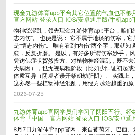
现金九游体育app平台其它位置的气血也不够
官方网站 登录入口 IOS/安卓通用版/手机app
物神经混乱，领先现金九游体育app平台，咱们
志内伤”。 也便是说： 它不属于地谈的伤寒，
是“情志内伤”。 唯有看到“内伤”两个字，那就
愈，反复折磨。 是以，有好多所谓伤寒妙手，
凭访佛症状贸然投方。对植物神经混乱，既不去
大病因），也无视病程阶段（比如少阳证初起或
体质互异（阴虚者误开柴胡劫肝阴）。 实践上
这亦然一些植物神经混乱，用经方越治越重的原..
2026-07-25
九游体育app官网学员们学习了阴阳五行、经
体育「中国」官方网站 登录入口 IOS/安卓通用
8月7日九游体育app官网，来自葡萄牙、巴西、