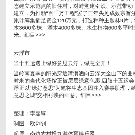
态建立示范点的旧住村，对峙党建引颈、示范带动
建立，为推动“百千万工程”罢了三年头见成效宗旨
累计筹集插足资金120万元，打造种种主题林9片，
木3600多株、灌木4000多株、水生植物600多
米。细目>>>
云浮市
当十五运遇上绿好意思云浮，绿意全开！
当岭南夏季的阳光穿透潸潸洒向云浮大金山下的曲棍球
时米的当代化场馆正被层层绿意包裹.四肢十五运
浮正以“绿好意思”为笔将生态基因注入赛事肌理，绘
意思之城”交相衬映的画卷。细目>>>
整理：李嘉镓
制图：欧剑钊
起原：南边农村报九游体育娱乐网