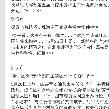
技篡改大赛暨第五届北控水务杯生态环境海外创投大
开动。细目>>>
珠海市
探索当然精巧，珠海亲子家庭共赏生物种种性
“快来看，这里有一只小瓢虫……”“这是白花鬼针
国的外来物种……”5月25日上昼，一场酷好的当然
与虫豸的精巧之旅”在北京师范大学珠海校区荔枝岛
生物种种性。细目>>>
汕头市
“牵手团缘·芳华偕进”主题团日行径顺利举行
5月20日上昼，由共青团汕头市委员会指导，共青
政局、澄海区妇女销毁会销毁专揽的“牵手团缘·芳
里镇大围村顺利举行，团市委负责同道出席行径。
亲驰念林”，寓意爱情与树苗共同成长。行径将生
是齐集后生参与乡村振兴的篡改实践，教会带领齐