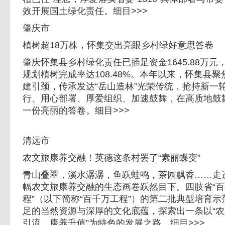
效开展国土绿化责任。细目>>>
肇庆市
植树超18万株，怀集交出亮眼乡村绿好意思答卷
肇庆怀集县乡村绿化责任已插足资金1645.88万元，
规划植树完成率达108.48%。本年以来，怀集县聚
建引颈，传承发达“岳山造林”光荣传统，抢持新一轮
行、用心部署、厚爱组织、加速鼓舞，在高质地鼓
一份亮丽的答卷。细目>>>
清远市
农文旅康养交融！英德这条村罢了“素丽蝶变”
青山叠翠，溪水潺潺，鱼跃蛙鸣，茶园飘香……走
幅农文旅康养交融的生态画卷跃然目下。四肢省“
程”（以下简称“百千万工程”）的第二批典型培育
足的当然资源与深厚的文化底蕴，探索出一条以“
引流、康养升值”为特色的发展之路。细目>>>