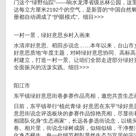
门这个“绿野仙踪”——响水龙潭省级丛林公园，这
达每立方厘米2192个的空气，是新晋的“中国自然
册都自动调成了“护眼模式”。细目>>>
一村一景，绿好意思乡村入画来
水清岸好意思、稻田步说念……本年以来，台山市
好意思质地”年度主题，对峙绿好意思协同、高标
村建立，打造一村一景。让咱们全部走进部分绿好
全面振兴的活泼实践。细目>>>
阳江市
东平镇绿好意思街巷参赛作品亮相，邀您共赏生态
日前，东平镇举行“植此青绿·好意思在东平”绿好
意思街说念评选板块的参赛作品惊艳亮相，尽显街
相团队化身“生态画家”，长远各参选街说念，以镜
卷。相片里，街说念绿树成荫，似锦似锦，干净整
化逸态横生，每一处细节都彰显然生态与宜居的完