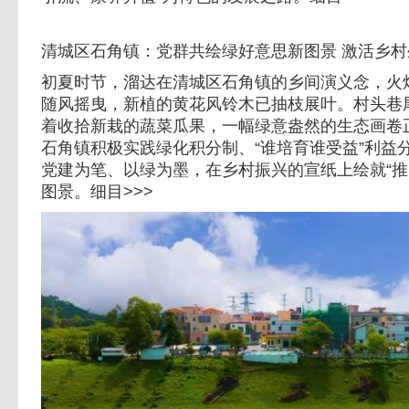
清城区石角镇：党群共绘绿好意思新图景 激活乡村生
初夏时节，溜达在清城区石角镇的乡间演义念，火
随风摇曳，新植的黄花风铃木已抽枝展叶。村头巷尾
着收拾新栽的蔬菜瓜果，一幅绿意盎然的生态画卷
石角镇积极实践绿化积分制、“谁培育谁受益”利益
党建为笔、以绿为墨，在乡村振兴的宣纸上绘就“推
图景。细目>>>