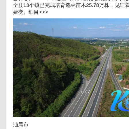
全县13个镇已完成培育造林苗木25.78万株，见
嬗变。细目>>>
汕尾市