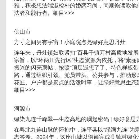
雅，积极想法端淑检朴的婚恋习尚，同期饱读吹他
法者和践行者。细目>>>
佛山市
方寸之间另有宇宙！小庭院点亮绿好意思丹灶
连年来，丹灶镇妇联紧扣“百县千镇万村高质地发展
宗旨，以“环两江先行区”生态资源为依托，将“素丽
振兴的闪亮柬帖，按照“顶层遐想了了、特色样板带
路，通过组织引颈、党员带头、公共参与，推动形
花匠、户户都是景点的活泼时事，让绿好意思生态建
细目>>>
河源市
绿染九连千峰翠—生态高地的崛起密码 | 绿好意思
在粤北九连山脉的怀抱中，连平县以“绿满九连”为
态答卷。2024年，这座山城以逾额完成县镇村绿