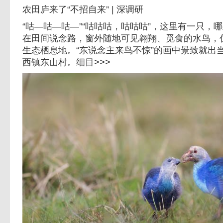
农田庐来了“不招自来” | 深调研
“咕—咕—咕—”“咕咕咕，咕咕咕”，这里有一只，
在田间说念路，窗外随地可见翱翔、觅食的水鸟，
生态栖息地。“东说念主来鸟不惊”的画中景致就出
西镇东山村。细目>>>