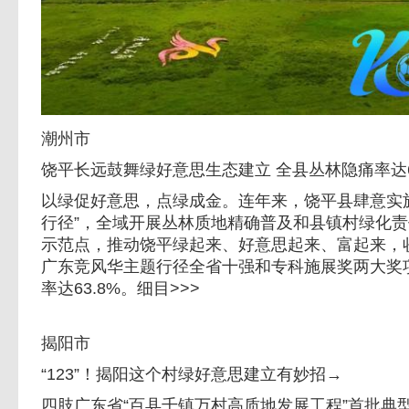
潮州市
饶平长远鼓舞绿好意思生态建立 全县丛林隐痛率达6
以绿促好意思，点绿成金。连年来，饶平县肆意实
行径”，全域开展丛林质地精确普及和县镇村绿化
示范点，推动饶平绿起来、好意思起来、富起来，收
广东竞风华主题行径全省十强和专科施展奖两大奖
率达63.8%。细目>>>
揭阳市
“123”！揭阳这个村绿好意思建立有妙招→
四肢广东省“百县千镇万村高质地发展工程”首批典