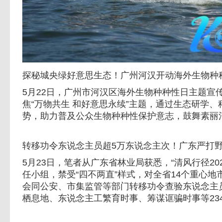
探秘城央绿好意思生态！广州河汉开动海外生物种
5月22日，广州市河汉区海外生物种种性日主题宣
焦“万物共生 和好意思永续”主题，通过生态研学
势，助力普及公众生物种种性保护意志，鼓舞素丽河
转移功令东说念主员超5万东说念主次！广东严打
5月23日，笔者从广东省林业局获悉，“清风行径20
任小组，禁受“四不两直”样式，对全省14个重心
会同公安、市集监管等部门转移功令查验东说念主员
栖息地、东说念主工繁育时事、筹谋诓骗时事等234