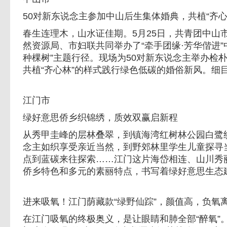
50对新东说念主参加中山后生集体婚典，共植“齐心
春生连理木，山水证佳期。5月25日，共青团中山
然资源局、市妇联共同举办了“牵手团缘·芳华偕进”
种棵树”主题行径。现场为50对新东说念主举办检
共植“齐心林”的样式践行绿色低碳的婚俗新风。细目
江门市
绿好意思侨乡织锦绣，质效双赢启新程
从秀甲圭峰的层林叠翠，到镇海湾红树林公园白鹭
念主如织享受亲近当然，到野郊林里学生儿童探寻
点到蓝碳来往探索……江门这片海岱相连、山川秀
侨乡特色和多元的素丽特点，书写着绿好意思生态建
进来吸氧！江门荫藏款“绿野仙踪”，颜值高，负氧
在江门吸氧的终极奥义，是让眼睛和肺全部“醉氧”