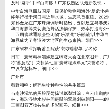
及时“监听”中华白海豚！广东权衡团队最新发现→
中华白海豚四肢国度一级保护动物和海外“易危”物种
终年行径于河口与近岸水域，生态意旨枢纽。202
知孙金龙在广东珠海调研时指出，要以建立粤港澳
华白海豚等关切濒危野活泼物保护，效率打造海外一
十五届寰球通顺会空闲物“乐滋滋”“乐融融”以中华
海豚成为了粤港澳大湾区的生态柬帖。细目>>>
广东省林业探听蓄意院获“寰球端淑单元”名称
日前，寰球精神端淑建立犒赏大会在北京召开，广
称“蓄意院”）荣获第七届“寰球端淑单元”荣誉名称
中设立起标杆。细目>>>
广州市
穗野和鸣：解码生物种种性的共生篇章
当南沙湿地的黑脸琵鹭掠过粼粼滩涂，白云山巅的
林，海珠湿地水杉林间翩跹的翠鸟划破朝阳——岭
正画图着万物共生的多彩画卷。细目>>>