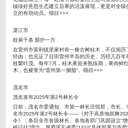
镇绿好意思生态建立后果的活泼展现，更是对全镇
立的有劲动员。细目>>>
湛江市
枝展千条 荫护一方
在雷州市英利镇里家村有一株古树桂木，不仅阅历
经由，也见证了目田雷州半岛的历史。历经几百年
枝繁叶茂。每年7月，桂木果迎来熟练期，果肉鲜
木，也被誉为“雷州第一胭脂”。细目>>>
茂名市
茂名发布2025年第2号林长令
日前，茂名市委通知、市第一林长庄悦群，市长、
名市2025年第2号林长令——《对于高质地鼓舞20
令》，条目全市各级林长、各地各部门巩固设立“
植已往”理念，厚爱落实省委“1310”具体部署与市委“