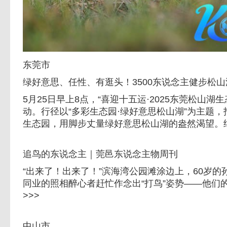
东莞市
绿好意思、任性、有逛头！3500东说念主健步松
5月25日早上8点，“喜迎十五运·2025东莞松山湖
动。行径以“多彩生态园·绿好意思松山湖”为主题，
生态园，用脚步丈量绿好意思松山湖的盎然渴望。细
追鸟的东说念主｜莞邑东说念主物周刊
“出来了！出来了！”滨海湾公园滩涂边上，60岁
同业的照相醉心者赶忙作念出“打鸟”姿势——他们
>>>
中山市