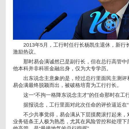
2013年5月，工行时任行长杨凯生退休，新行
激励热议。
那时易会满诚然已是副行长，但在总行高管中阅
他本科并非科班金融出身，仅为大专学历。
出东说念主意象的是，经过总行里面民主测评和
易会满最终脱颖而出，被破格培育为工行行长。
这一“不拘一格降东说念主才”的任命那时在工
据报说念，工行里面对此次任命的评价逼近在“
不少共事觉得，易会满从下层摸爬滚打起来，对
业务链条王人极为熟悉，尤其在风险管控和处理下
他高管，是“最接地气的总行指挥”。