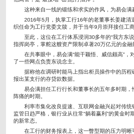
这种来自一线的锻练和求实的作风，为易会满赢
2016年5月，执掌工行16年的老董事长姜建清
织任命为工行党委文牍，并于当年9月崇拜接任工
至此，这位在工行体系浸润30多年的“我方东说
指挥岗亭，掌舵这艘资产限制卓著20万亿元的金融
在共事眼中，易会满“能干颖悟、威信颇高”，
了一些网点负责东说念主。
据称他在调研时能马上指出柜员操作中的历程破
报出某支行的存贷款数据。
易会满担任工行行长和董事长的五年多时期，恰
阵痛的时期。
利率市集化改良提速、互联网金融兴起对传统银
监管日趋严格，银行业从往常“躺着赢利”的黄金时
的新常态。
在工行的财务报表上，这一瞥型期的压力明晰可见