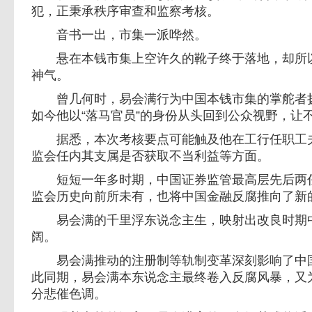
犯，正秉承秩序审查和监察考核。
音书一出，市集一派哗然。
悬在本钱市集上空许久的靴子终于落地，却所以
神气。
曾几何时，易会满行为中国本钱市集的掌舵者扬
如今他以“落马官员”的身份从头回到公众视野，让
据悉，本次考核要点可能触及他在工行任职工夫
监会任内其支属是否获取不当利益等方面。
短短一年多时期，中国证券监管最高层先后两任
监会历史向前所未有，也将中国金融反腐推向了新
易会满的千里浮东说念主生，映射出改良时期中
阔。
易会满推动的注册制等轨制变革深刻影响了中国
此同期，易会满本东说念主最终卷入反腐风暴，又
分悲催色调。