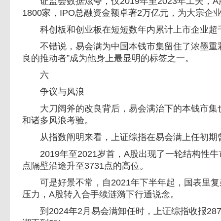
证监会数据炫夸，仅2019年至2023年工夫，
1800家，IPO总融资金额卓著2万亿元，为大宗
科创板和创业板在短短数年内累计上市企业超千
不错说，易会满为中国本钱市集留住了浓墨重彩
良的推动者”成为他身上最显明的标签之一。
六
争议与风浪
大刀阔斧的改良背后，易会满治下的本钱市集也
和诸多风浪考验。
从指数阐明来看，上证综指在易会满上任初期
2019年至2021岁首，A股出现了一轮结构性牛
点隔壁沿途升至3731点的高位。
可是好景不常，自2021年下半年起，国表里复
压力，A股转入合手续涟漪下行通说念。
到2024年2月易会满卸任时，上证综指收报28