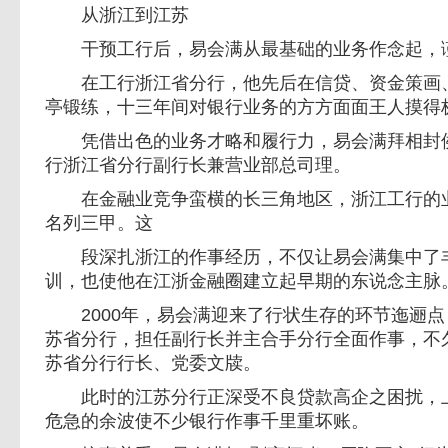
从浙江到江苏
干预工行后，易会满从最基础的业务作念起，
在工行浙江省分行，他先后在信贷、资金策画、
亭锻练，十三年间对银行业务的方方面面王人摸得
凭借出色的业务才略和履行力，易会满拜相封侯，
行浙江省分行副行长兼营业部总司理。
在金融业竞争蛮横的长三角地区，浙江工行的业
名列三甲。这
段深扎浙江的作事经历，不仅让易会满集中了丰
训，也使他在江浙金融圈建立起早期的东说念主脉
2000年，易会满迎来了行状生存的环节迤逦点
苏省分行，担任副行长并主合手分行全面作事，不久
苏省分行行长、党委文牍。
此时的江苏分行正深受不良贷款高企之困扰，上
危急的余波使不少银行作事千里重坏账。