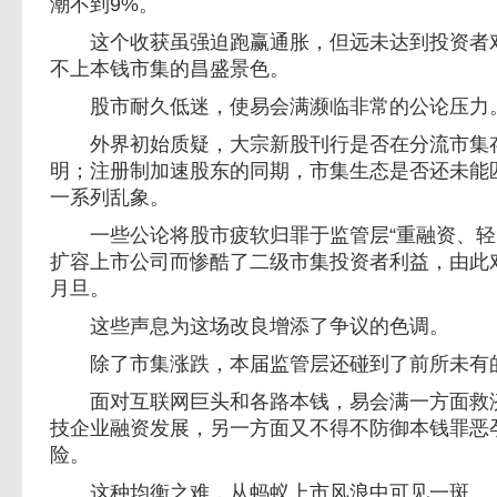
潮不到9%。
这个收获虽强迫跑赢通胀，但远未达到投资者对
不上本钱市集的昌盛景色。
股市耐久低迷，使易会满濒临非常的公论压力
外界初始质疑，大宗新股刊行是否在分流市集存
明；注册制加速股东的同期，市集生态是否还未能
一系列乱象。
一些公论将股市疲软归罪于监管层“重融资、轻
扩容上市公司而惨酷了二级市集投资者利益，由此
月旦。
这些声息为这场改良增添了争议的色调。
除了市集涨跌，本届监管层还碰到了前所未有
面对互联网巨头和各路本钱，易会满一方面救济
技企业融资发展，另一方面又不得不防御本钱罪恶
险。
这种均衡之难，从蚂蚁上市风浪中可见一斑。