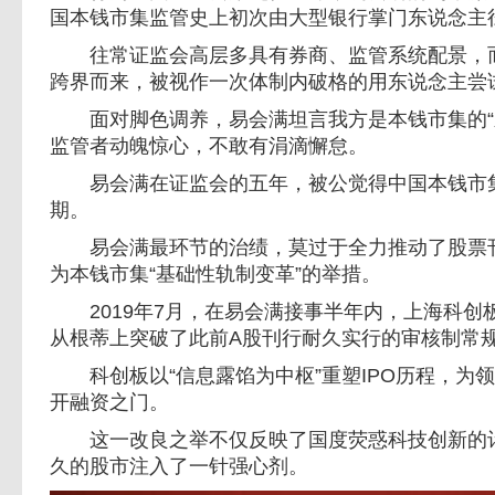
国本钱市集监管史上初次由大型银行掌门东说念主
往常证监会高层多具有券商、监管系统配景，而
跨界而来，被视作一次体制内破格的用东说念主尝
面对脚色调养，易会满坦言我方是本钱市集的“
监管者动魄惊心，不敢有涓滴懈怠。
易会满在证监会的五年，被公觉得中国本钱市集
期。
易会满最环节的治绩，莫过于全力推动了股票刊
为本钱市集“基础性轨制变革”的举措。
2019年7月，在易会满接事半年内，上海科创
从根蒂上突破了此前A股刊行耐久实行的审核制常
科创板以“信息露馅为中枢”重塑IPO历程，为
开融资之门。
这一改良之举不仅反映了国度荧惑科技创新的计
久的股市注入了一针强心剂。