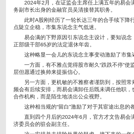
2024年2月，在证监会主席任上满五年的易会
务副市长出身的金融官员吴清接替其职务。
此时A股刚经历了一轮长达三年的合手续下降行情
点陡立企稳，市集东说念主气低迷。
易会满的下野原因引东说念主设计，要知说念，
正部级干部65岁的法定退休年齿。
这种略显一会儿的东说念主事变动激励了市集
一方面，有不雅点觉得股市耐久“跌跌不停”使
层但愿通过换帅来提振信心。
另一方面，更机敏的不雅察者谨防到，按照常规
频会有后续安排，而易会满卸任后既未调任他职，
合作机构，而是陌生地淡出公众视野。
这种相当规的“留白”激励了对于其宦途出息的
直到四个月后的2024年6月，官方才文告易会
济委员会的驻会副主任。