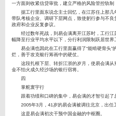
一方面则收紧信贷审批，建立严格的风险管控轨制
据工行里面东说念主士回忆，在江苏任上那几年
带队考核企业、调研下层网点，致使躬行参与不良
政府和企业反复参议。
经过数年死战，到易会满离开江苏时，工行江苏
幅降至行业平均水平以下，分行利润限制跃居世界
易会满也因此在工行里面赢得了“能啃硬骨头”
烂，善于攻克银行筹画中的硬仗。
这段扎根下层、转折江浙的岁月，使易会满从别
金不怕火成久经沙场的银行宿将。
四
掌舵寰宇行
跟着功绩和口碑的集中，易会满的才智引起了
2005年3月，41岁的易会满被调往北京，出任
这是易会满初次干预中国金融的中枢圈。