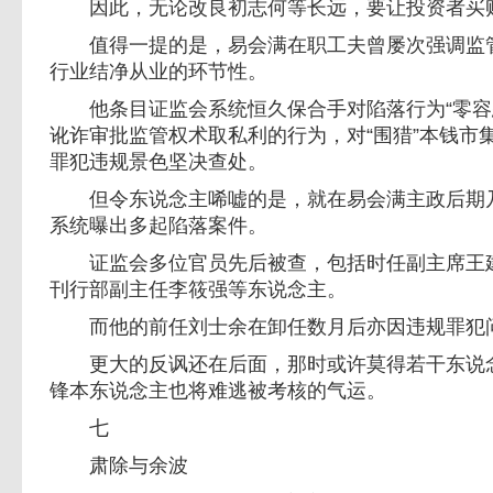
因此，无论改良初志何等长远，要让投资者买
值得一提的是，易会满在职工夫曾屡次强调监管
行业结净从业的环节性。
他条目证监会系统恒久保合手对陷落行为“零容
讹诈审批监管权术取私利的行为，对“围猎”本钱市
罪犯违规景色坚决查处。
但令东说念主唏嘘的是，就在易会满主政后期乃
系统曝出多起陷落案件。
证监会多位官员先后被查，包括时任副主席王建
刊行部副主任李筱强等东说念主。
而他的前任刘士余在卸任数月后亦因违规罪犯
更大的反讽还在后面，那时或许莫得若干东说念
锋本东说念主也将难逃被考核的气运。
七
肃除与余波