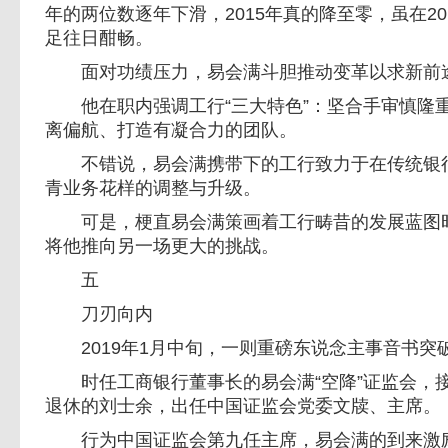
年的两位数逐年下滑，2015年真的降至零，虽在2
足往日酣畅。
面对功绩压力，易会满斗胆推动变革以求新前
他在职内强调工行“三大特色”：坚合手审慎隆
离偏航、打造有凝合力的团队。
不错说，易会满携带下的工行致力于在传统银行
青业务花样的调整与升级。
可是，梗直易会满策画着工行畴昔的发展蓝图时，
将他推向另一场更大的挑战。
五
刀刃向内
2019年1月中旬，一则重磅东说念主事音书突
时任工商银行董事长的易会满“空降”证监会，
退休的刘士余，出任中国证监会党委文牍、主席。
行为中国证监会第九任主席，易会满的到来激励