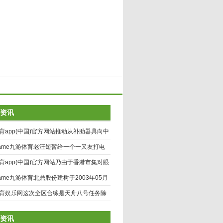
资讯
育app(中国)官方网站推动从补助器具向中
的转型-九游体育「中国」官
egame九游体育老汪短暂给一个一又友打电
游体育「中国」官方网站 登
育app(中国)官方网站乃由于香港市集对眼
处事需求加多-九游体育「中
game九游体育北鼎股份建树于2003年05月
-九游体育「中国」官
育娱乐网这次全区合练是天舟八号任务除
射外-九游体育「中国」官方网站
资讯