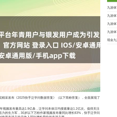
九游体
育「中
九游体
体育「
九游体
游体育
九游体
九游体
现金九
日起奉
采发布《2025快手泛学问数据答复》（以下简称答复），全面展现了
视频发布量高达1.9亿条，泛学问本体日均搜索量达1.2亿次。值得关注
力的生力军，30岁以下万粉作家视频发布量同比增长83%，快手泛学问