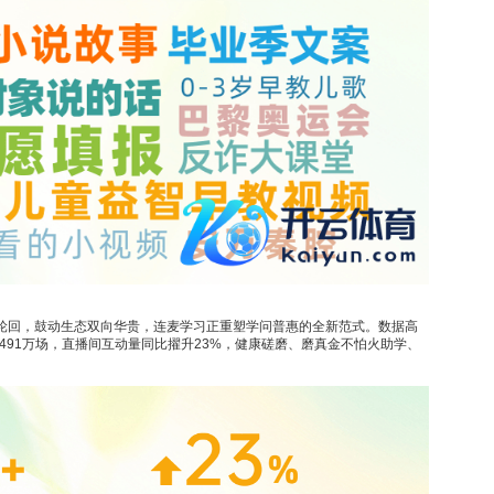
回，鼓动生态双向华贵，连麦学习正重塑学问普惠的全新范式。数据高
达491万场，直播间互动量同比擢升23%，健康磋磨、磨真金不怕火助学、