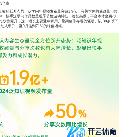
态华贵
的跃升态势，泛学问年视频发布量突破1.9亿，有关本体的储藏量与共
中，快手泛学问作品数呈现季节性波动特征，答复高傲，平台本体坐褥岑
比权贵擢升，这一增长主要受年青用户暑期创作存眷的驱动。以 30岁以下
动式攀升，至9月达到71%的峰值增幅。