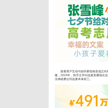
跟着用户互动与创作家投稿变成正向轮
傲，2024年，快手泛学问连麦直播场次
法律磋磨位列连麦本体前三。