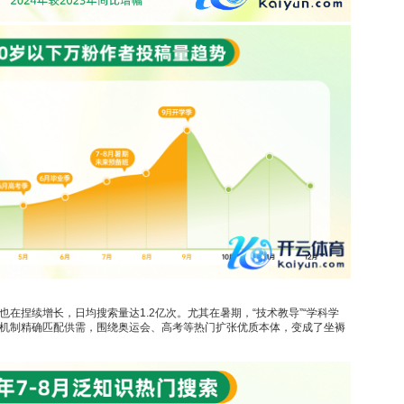
在捏续增长，日均搜索量达1.2亿次。尤其在暑期，“技术教导”“学科学
稿”机制精确匹配供需，围绕奥运会、高考等热门扩张优质本体，变成了坐褥