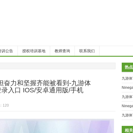
培训公告
授权培训基地
教师查询
联系我们
热点
九游体
台但奋力和坚握齐能被看到-九游体
枢兵器
Nin
录入口 IOS/安卓通用版/手机
话-九
九游体
：120
科医疗
Nine
09日
九游体
燃烧辐
相关