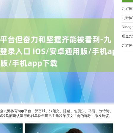
九游体育
游体育
九游体
体育「
Nin
公告以
现金九
舞“手
九游体
速增长
行现金九游体育app平台，郭富城、张颂文、陈赫、包贝尔、马丽、刘诗诗、
城和马丽辩认赢得电影单位年度男主角和年度女主角的称呼，激发烧议。